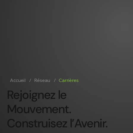
Accueil
/
Réseau
/
Carrières
Rejoignez le
Mouvement.
Construisez l’Avenir.