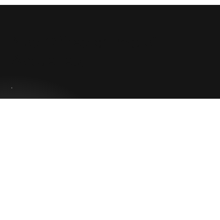
Nos Offres d’Emploi
Actuelles.
Vous ne trouvez pas le poste de
vos rêves ?
Pas de stress ! Envoyez-nous votre CV et nous
vous contacterons si votre profil correspond à
nos besoins.
Contactez-nous